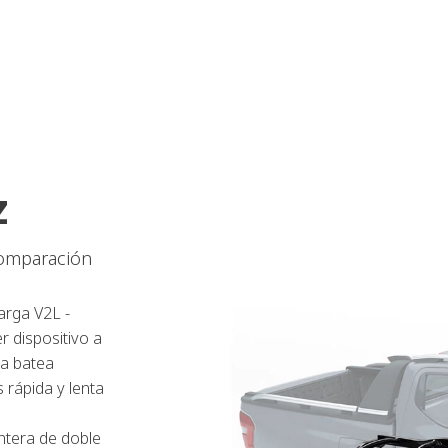
z
comparación
arga V2L -
r dispositivo a
la batea
 rápida y lenta
ntera de doble