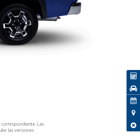
Coti
Pru
Cita
Ubic
 correspondiente. Las
Cerr
lte las versiones