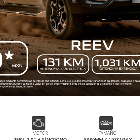
MOTOR
TAMAÑO
REEV: 2.0T + SÍNCRONO
5380MM X 1980MM X