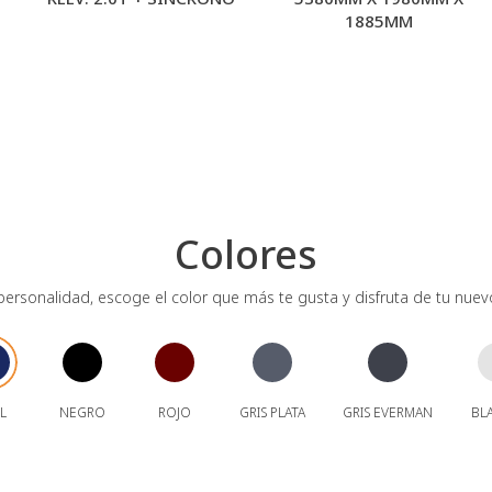
1885MM
Colores
personalidad, escoge el color que más te gusta y disfruta de tu n
L
NEGRO
ROJO
GRIS PLATA
GRIS EVERMAN
BL