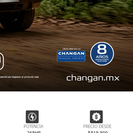
POTENCIA
PRECIO DESDE:
268HP
$819,900