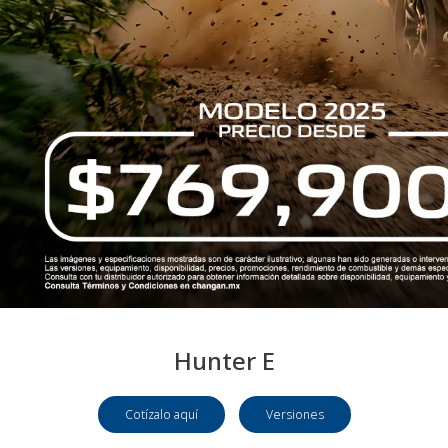
Hunter E
Cotízalo aquí
Versiones