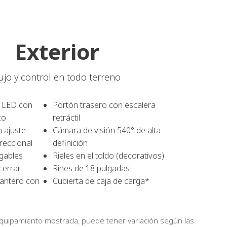
Exterior
ujo y control en todo terreno
l LED con
Portón trasero con escalera
co
retráctil
n ajuste
Cámara de visión 540° de alta
ireccional
definición
egables
Rieles en el toldo (decorativos)
cerrar
Rines de 18 pulgadas
lantero con
Cubierta de caja de carga*
equipamiento mostrada, puede tener variación según las